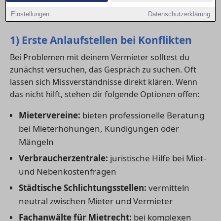
unterstützen – von der kostenlosen Erstberatung bis
Einstellungen
Datenschutzerklärung
zur anwaltlichen Vertretung.
1) Erste Anlaufstellen bei Konflikten
Bei Problemen mit deinem Vermieter solltest du
zunächst versuchen, das Gespräch zu suchen. Oft
lassen sich Missverständnisse direkt klären. Wenn
das nicht hilft, stehen dir folgende Optionen offen:
Mietervereine:
bieten professionelle Beratung
bei Mieterhöhungen, Kündigungen oder
Mängeln
Verbraucherzentrale:
juristische Hilfe bei Miet-
und Nebenkostenfragen
Städtische Schlichtungsstellen:
vermitteln
neutral zwischen Mieter und Vermieter
Fachanwälte für Mietrecht:
bei komplexen