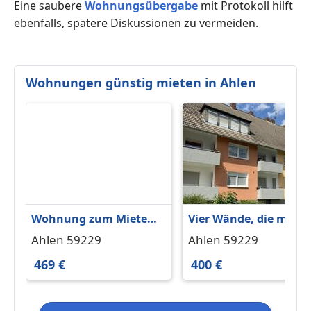
Eine saubere
Wohnungsübergabe
mit Protokoll hilft
ebenfalls, spätere Diskussionen zu vermeiden.
Wohnungen günstig mieten in Ahlen
Wohnung zum Mieten
Vier Wände, die mehr
in Ahlen 469 € 50.15 m²
können als nur gut
Ahlen 59229
Ahlen 59229
aussehen.
469 €
400 €