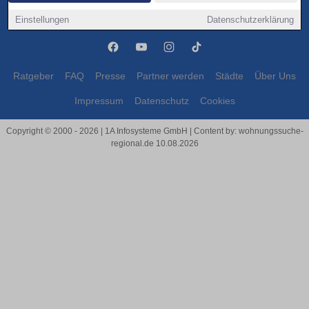
Bergkamen
Bergkamen
Einstellungen
Datenschutzerklärung
Ratgeber
FAQ
Presse
Partner werden
Städte
Über Uns
Impressum
Datenschutz
Cookies
Copyright © 2000 - 2026 | 1A Infosysteme GmbH | Content by: wohnungssuche-
regional.de 10.08.2026