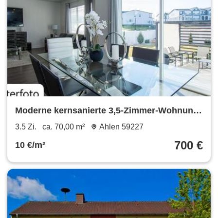
Moderne kernsanierte 3,5-Zimmer-Wohnung
in Ahlen
3.5 Zi.
ca. 70,00 m²
Ahlen 59227
700 €
10 €/m²