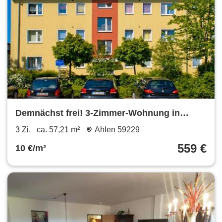
Demnächst frei! 3-Zimmer-Wohnung in
Ahlen Ahlen
3 Zi.
ca. 57,21 m²
Ahlen 59229
559 €
10 €/m²