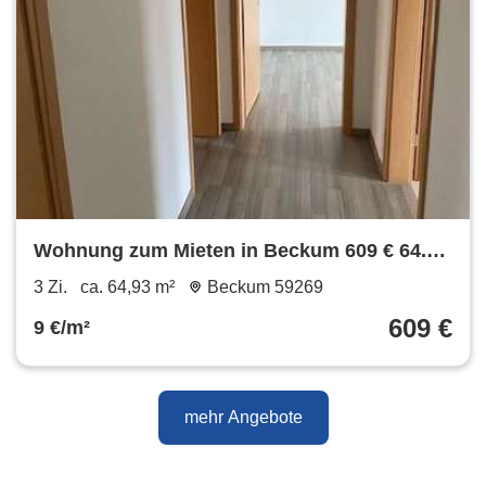
Wohnung zum Mieten in Beckum 609 € 64.93
m²
3 Zi.
ca. 64,93 m²
Beckum 59269
609 €
9 €/m²
mehr Angebote