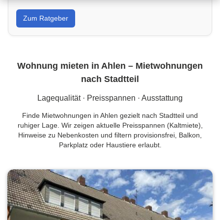
Von Wandfarbe bis Sanierung: Tipps, Kostenrahmen
Zum Ratgeber
und Handwerkersuche in Ahlen für dein Projekt.
Wohnung mieten in Ahlen – Miet­wohnungen
nach Stadtteil
Lagequalität · Preisspannen · Ausstattung
Finde Mietwohnungen in Ahlen gezielt nach Stadtteil und
ruhiger Lage. Wir zeigen aktuelle Preisspannen (Kaltmiete),
Hinweise zu Nebenkosten und filtern provisionsfrei, Balkon,
Parkplatz oder Haustiere erlaubt.