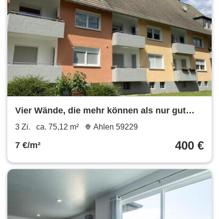
Vier Wände, die mehr können als nur gut
aussehen.
3 Zi.
ca. 75,12 m²
Ahlen 59229
400 €
7 €/m²