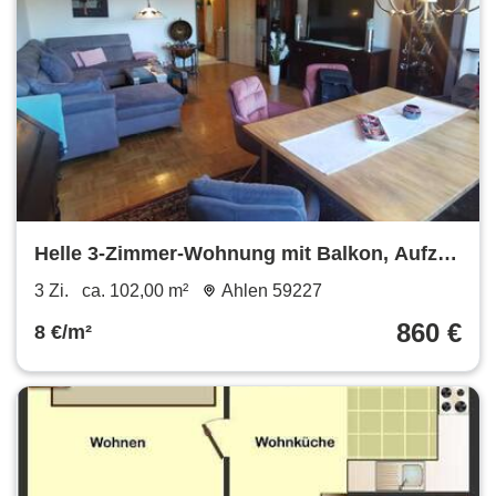
Helle 3-Zimmer-Wohnung mit Balkon, Aufzug
und Einbauküche in schöner Wohnlage
3 Zi.
ca. 102,00 m²
Ahlen 59227
860 €
8 €/m²