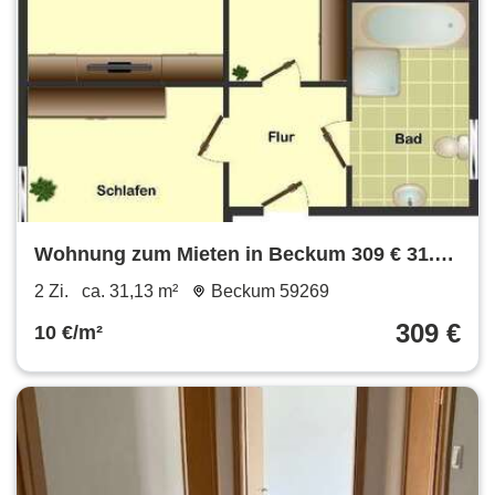
Wohnung zum Mieten in Beckum 309 € 31.13
m²
2 Zi.
ca. 31,13 m²
Beckum 59269
309 €
10 €/m²