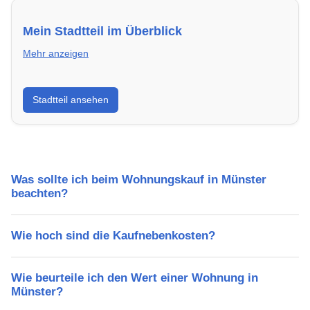
Mein Stadtteil im Überblick
Mehr anzeigen
Erfahre mehr über deinen Stadtteil in Münster:
Stadtteil ansehen
Lebensqualität, Verkehrsanbindung, Schulen,
Freizeitmöglichkeiten und Mietpreise.
Was sollte ich beim Wohnungskauf in Münster
beachten?
Wie hoch sind die Kaufnebenkosten?
Wie beurteile ich den Wert einer Wohnung in
Münster?