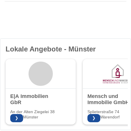
Lokale Angebote - Münster
E|A Immobilien
Mensch und
GbR
Immobilie GmbH
An der Alten Ziegelei 38
Splieterstraße 74
48157 Münster
48231 Warendorf
❯
❯