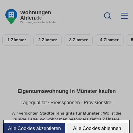
Wohnungen
Ahlen
.de
Wohnungen einfach finden
1 Zimmer
2 Zimmer
3 Zimmer
4 Zimmer
Eigentumswohnung in Münster kaufen
Lagequalität · Preisspannen · Provisionsfrei
Wir verdichten
Stadtteil-Insights für Münster
: Wo ist die
ruhige Lage
, wo wohnt man besonders zentral? Unsere
Preisspannen
helfen bei der Budgetplanung. Mit
Alle Cookies akzeptieren
Alle Cookies ablehnen
provisionsfrei
als Priorität findest du schneller passende