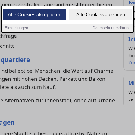
Fa
en in zentraler Lage sind meist teurer, bieten
Die
ältiges Freizeitangebot.
Alle Cookies akzeptieren
Alle Cookies ablehnen
Ki
ierende
Einstellungen
Datenschutzerklärung
chfrage
In
chnitt
Wie
Ein
uquartiere
Zu
sind beliebt bei Menschen, die Wert auf Charme
gen mit hohen Decken, Parkett und Balkon
Mi
iete als auch zum Kauf.
Wie
ve
tige Alternativen zur Innenstadt, ohne auf urbane
lagen
chere Stadtteile besonders attraktiv. Nähe zu