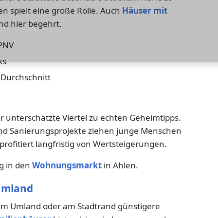
en spielt eine große Rolle. Auch
Häuser mit
nd hier begehrt.
ÖPNV
ks
 Durchschnitt
er unterschätzte Viertel zu echten Geheimtipps.
und Sanierungsprojekte ziehen junge Menschen
profitiert langfristig von Wertsteigerungen.
eg in den
Wohnungsmarkt
in Ahlen.
umland
 im Umland oder am Stadtrand günstigere