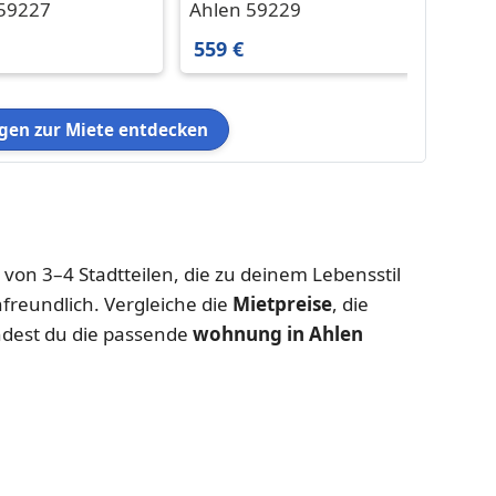
immer-Wohnung
Zimmer-Wohnung in
Wohnu
 59227
Ahlen 59229
Ahlen
en
Ahlen Ahlen
Aufzu
559 €
860 €
Einba
schön
en zur Miete entdecken
e von 3–4 Stadtteilen, die zu deinem Lebensstil
nfreundlich. Vergleiche die
Mietpreise
, die
ndest du die passende
wohnung in Ahlen