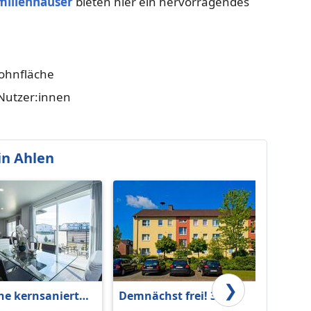
milienhäuser
bieten hier ein hervorragendes
ohnfläche
-Nutzer:innen
in Ahlen
❯
e kernsanierte
Demnächst frei! 3-
Helle 