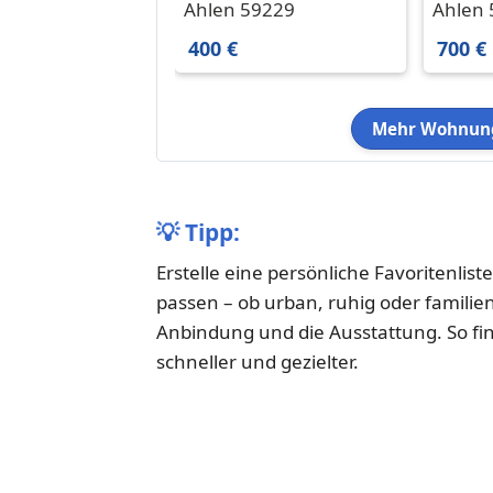
können als nur gut
3,5-Z
Ahlen 59229
Ahlen
aussehen.
in Ahl
400 €
700 €
Mehr Wohnung
💡
Tipp:
Erstelle eine persönliche Favoritenlist
passen – ob urban, ruhig oder familie
Anbindung und die Ausstattung. So fi
schneller und gezielter.