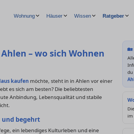
Wohnung
Häuser
Wissen
Ratgeber
🏡
n Ahlen – wo sich Wohnen
Al
Inf
du
Ah
aus kaufen
möchte, steht in in Ahlen vor einer
lebt es sich am besten? Die beliebtesten
te Anbindung, Lebensqualität und stabile
Wo
icht.
Di
im 
l und begehrt
Wege, ein lebendiges Kulturleben und eine