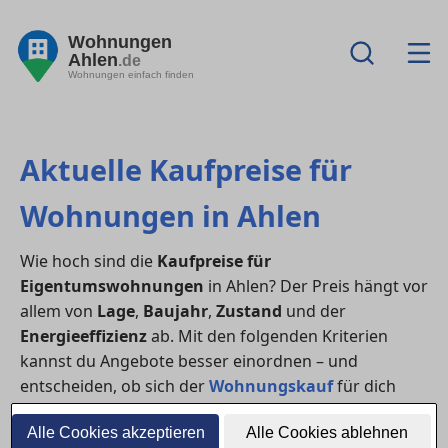
Wohnungen
Ahlen
.de
Wohnungen einfach finden
Aktuelle Kaufpreise für
Wohnungen in Ahlen
Wie hoch sind die
Kaufpreise für
Eigentumswohnungen
in Ahlen? Der Preis hängt vor
allem von
Lage
,
Baujahr
,
Zustand
und der
Energieeffizienz
ab. Mit den folgenden Kriterien
kannst du Angebote besser einordnen – und
entscheiden, ob sich der
Wohnungskauf
für dich
lohnt (oder ob
Mieten
aktuell sinnvoller ist).
Alle Cookies akzeptieren
Alle Cookies ablehnen