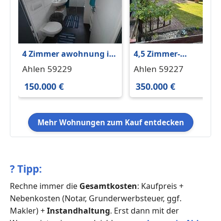
4 Zimmer awohnung in
4,5 Zimmer-
Dolberg zu verkaufen
Erdgeschosswohnung
Ahlen 59229
Ahlen 59227
mit großem Garten
150.000 €
350.000 €
Mehr Wohnungen zum Kauf entdecken
?
Tipp:
Rechne immer die
Gesamtkosten
: Kaufpreis +
Nebenkosten (Notar, Grunderwerbsteuer, ggf.
Makler) +
Instandhaltung
. Erst dann mit der