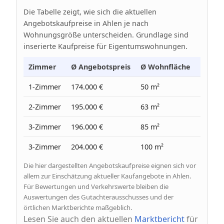
Die Tabelle zeigt, wie sich die aktuellen
Angebotskaufpreise in Ahlen je nach
Wohnungsgröße unterscheiden. Grundlage sind
inserierte Kaufpreise für Eigentumswohnungen.
Zimmer
Ø Angebotspreis
Ø Wohnfläche
Ø Prei
1-Zimmer
174.000 €
50 m²
3.490 
2-Zimmer
195.000 €
63 m²
3.100 
3-Zimmer
196.000 €
85 m²
2.310 
3-Zimmer
204.000 €
100 m²
2.040 
Die hier dargestellten Angebotskaufpreise eignen sich vor
allem zur Einschätzung aktueller Kaufangebote in Ahlen.
Für Bewertungen und Verkehrswerte bleiben die
Auswertungen des Gutachterausschusses und der
örtlichen Marktberichte maßgeblich.
Lesen Sie auch den aktuellen
Marktbericht
für