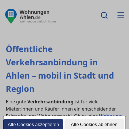
Wohnungen
Ahlen
.de
Wohnungen einfach finden
Öffentliche
Verkehrsanbindung in
Ahlen – mobil in Stadt und
Region
Eine gute
Verkehrsanbindung
ist für viele
Mieter:innen und Käufer:innen ein entscheidender
Faktor bei der Wohnungswahl. Ob du eine
Wohnung
mieten
oder ein
Haus kaufen
möchtest – der
Alle Cookies akzeptieren
Alle Cookies ablehnen