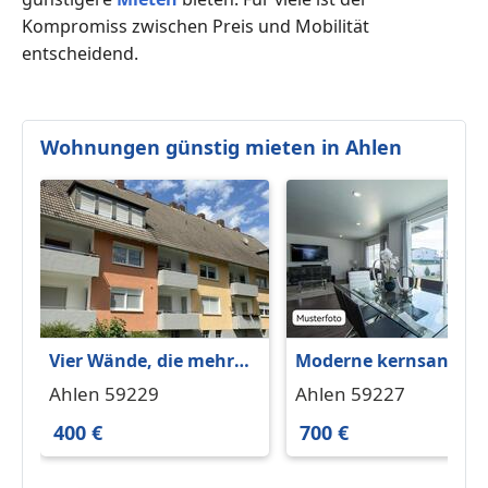
Kompromiss zwischen Preis und Mobilität
entscheidend.
Wohnungen günstig mieten in Ahlen
Vier Wände, die mehr
Moderne kernsaniert
können als nur gut
3,5-Zimmer-Wohnung
Ahlen 59229
Ahlen 59227
aussehen.
in Ahlen
400 €
700 €