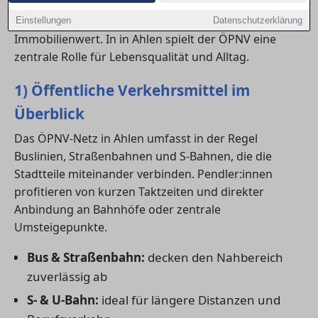
Anschluss an Bus, Bahn und Nahverkehr beeinflusst
nicht nur den Komfort, sondern auch den
Einstellungen
Datenschutzerklärung
Immobilienwert. In in Ahlen spielt der ÖPNV eine
zentrale Rolle für Lebensqualität und Alltag.
1) Öffentliche Verkehrsmittel im
Überblick
Das ÖPNV-Netz in Ahlen umfasst in der Regel
Buslinien, Straßenbahnen und S-Bahnen, die die
Stadtteile miteinander verbinden. Pendler:innen
profitieren von kurzen Taktzeiten und direkter
Anbindung an Bahnhöfe oder zentrale
Umsteigepunkte.
Bus & Straßenbahn:
decken den Nahbereich
zuverlässig ab
S- & U-Bahn:
ideal für längere Distanzen und