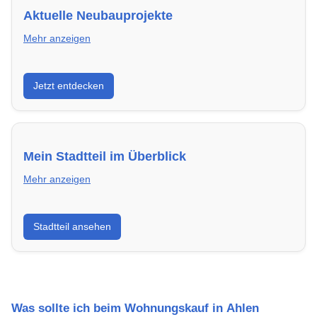
Aktuelle Neubauprojekte
Mehr anzeigen
Entdecke Neubauprojekte in Ahlen – modern,
Jetzt entdecken
energieeffizient und sofort bezugsfertig.
Mein Stadtteil im Überblick
Mehr anzeigen
Erfahre mehr über deinen Stadtteil in Ahlen:
Stadtteil ansehen
Lebensqualität, Verkehrsanbindung, Schulen,
Freizeitmöglichkeiten und Mietpreise.
Was sollte ich beim Wohnungskauf in Ahlen