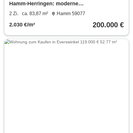
Hamm-Herringen: moderne
Erdgeschosswohnung mit hoher Decke,
2 Zi.
ca. 83,87 m²
Hamm 59077
Garten, 2 Stellplätzen & Sofortbezug!!!
200.000 €
2.030 €/m²