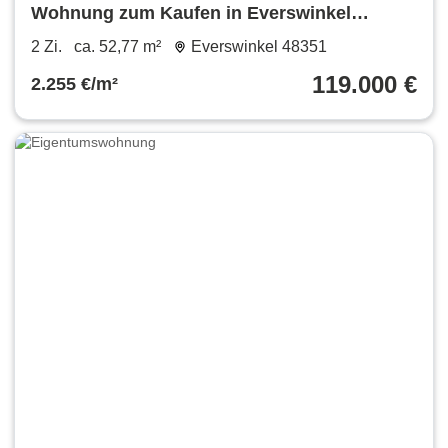
Wohnung zum Kaufen in Everswinkel
119.000 € 52.77 m²
2 Zi.
ca. 52,77 m²
Everswinkel 48351
119.000 €
2.255 €/m²