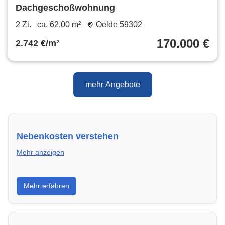
Dachgeschoßwohnung
2 Zi.
ca. 62,00 m²
Oelde 59302
170.000 €
2.742 €/m²
mehr Angebote
Nebenkosten verstehen
Mehr anzeigen
Erfahre, welche Nebenkosten rechtmäßig sind und
Mehr erfahren
wie du deine monatliche Belastung optimieren
kannst.