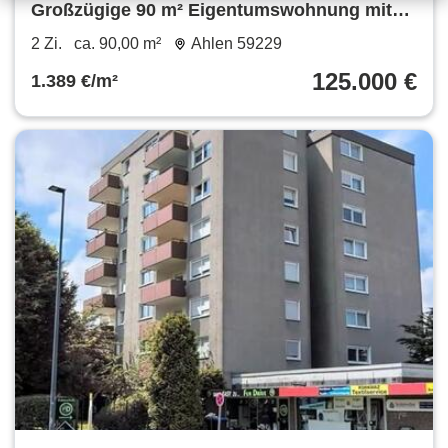
Großzügige 90 m² Eigentumswohnung mit
tollem Weitblick in Ahlen
2 Zi.
ca. 90,00 m²
Ahlen 59229
125.000 €
1.389 €/m²