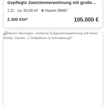
Gepflegte Zweizimmerwohnung mit großen
Balkon
2 Zi.
ca. 50,00 m²
Hamm 59067
105.000 €
2.300 €/m²