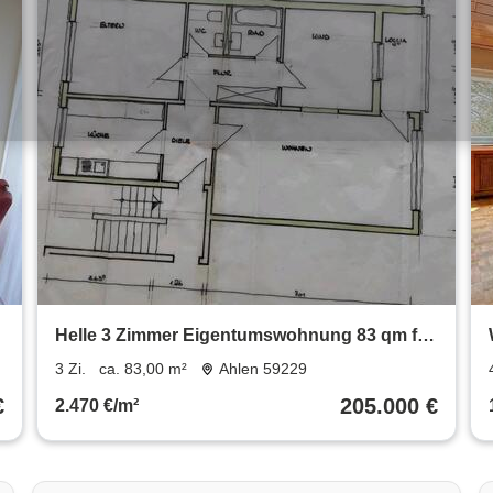
Helle 3 Zimmer Eigentumswohnung 83 qm für
Kapitalanleger
3 Zi.
ca. 83,00 m²
Ahlen 59229
€
205.000 €
2.470 €/m²