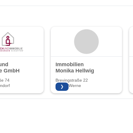
und
Immobilien
ie GmbH
Monika Hellwig
ße 74
Brevingstraße 22
ndorf
59368 Werne
❯