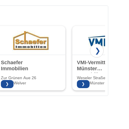
❯
Schaefer
VMI-Vermittlung
Immobilien
Münster
Immobilien GmbH
Zur Grünen Aue 26
Weseler Straße 253
& Co.KG
59514 Welver
48151 Münster
❯
❯