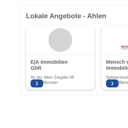
Lokale Angebote - Ahlen
E|A Immobilien
Mensch 
GbR
Immobil
An der Alten Ziegelei 38
Splieterstra
48157 Münster
48231 Ware
❯
❯