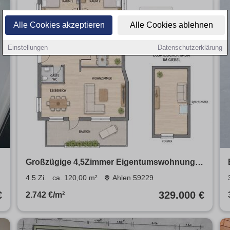
Alle Cookies akzeptieren
Alle Cookies ablehnen
Einstellungen
Datenschutzerklärung
Großzügige 4,5Zimmer Eigentumswohnung,
Balkon im gepflegten 3Part
4.5 Zi.
ca. 120,00 m²
Ahlen 59229
€
329.000 €
2.742 €/m²