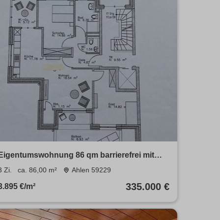
Eigentumswohnung 86 qm barrierefrei mit
Aufzug
3 Zi.
ca. 86,00 m²
Ahlen 59229
335.000 €
3.895 €/m²