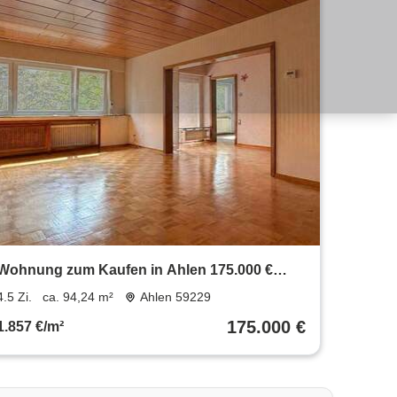
Wohnung zum Kaufen in Ahlen 175.000 €
94.24 m²
4.5 Zi.
ca. 94,24 m²
Ahlen 59229
175.000 €
1.857 €/m²