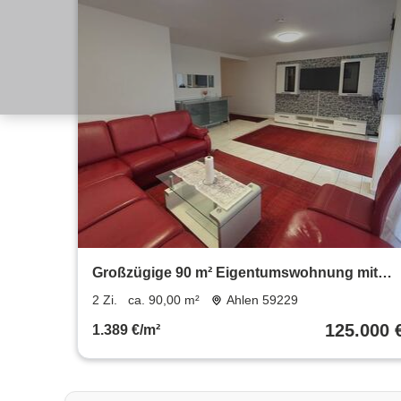
Großzügige 90 m² Eigentumswohnung mit
tollem Weitblick in Ahlen
2 Zi.
ca. 90,00 m²
Ahlen 59229
125.000 
1.389 €/m²