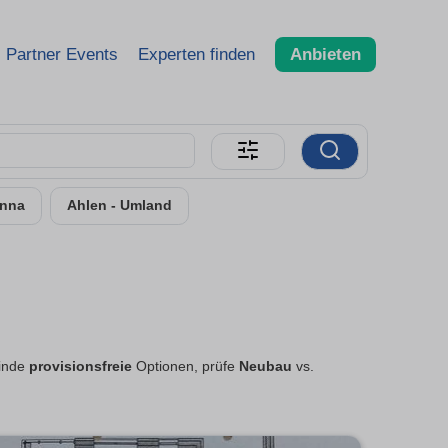
Partner Events
Experten finden
Anbieten
nna
Ahlen - Umland
Finde
provisionsfreie
Optionen, prüfe
Neubau
vs.