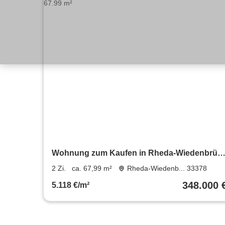
Wohnung zum Kaufen in Rheda-Wiedenbrüc
348.000 € 67.99 m²
2 Zi.
ca. 67,99 m²
Rheda-Wiedenb... 33378
348.000 
5.118 €/m²