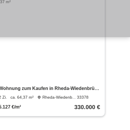
Wohnung zum Kaufen in Rheda-Wiedenbrück
330.000 € 64.37 m²
2 Zi.
ca. 64,37 m²
Rheda-Wiedenb... 33378
330.000 €
5.127 €/m²