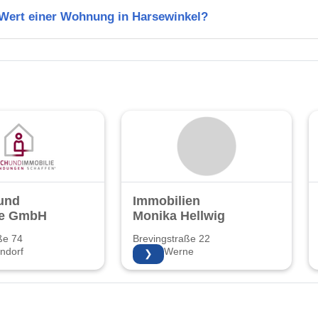
 Wert einer Wohnung in Harsewinkel?
und
Immobilien
ie GmbH
Monika Hellwig
ße 74
Brevingstraße 22
ndorf
59368 Werne
❯