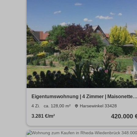
Eigentumswohnung | 4 Zimmer | Maisonette
mit 128 m2 Zentrumsnah
4 Zi.
ca. 128,00 m²
Harsewinkel 33428
420.000 
3.281 €/m²