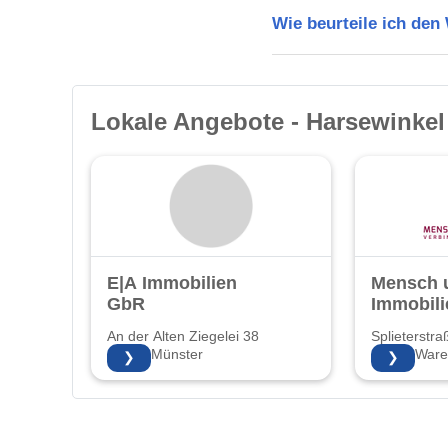
Wie beurteile ich den
Lokale Angebote - Harsewinkel
E|A Immobilien
Mensch 
GbR
Immobil
An der Alten Ziegelei 38
Splieterstra
48157 Münster
48231 Ware
❯
❯