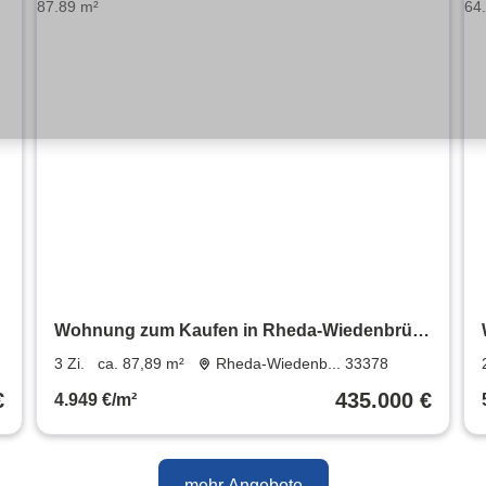
k
Wohnung zum Kaufen in Rheda-Wiedenbrück
435.000 € 87.89 m²
3 Zi.
ca. 87,89 m²
Rheda-Wiedenb... 33378
€
435.000 €
4.949 €/m²
mehr Angebote