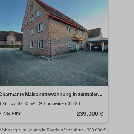
Charmante Maisonettewohnung in zentraler
Lage
3 Zi.
ca. 87,43 m²
Harsewinkel 33428
239.000 €
2.734 €/m²