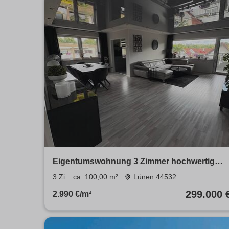
Eigentumswohnung 3 Zimmer hochwertig
saniert Privatverkauf
3 Zi.
ca. 100,00 m²
Lünen 44532
299.000 
2.990 €/m²