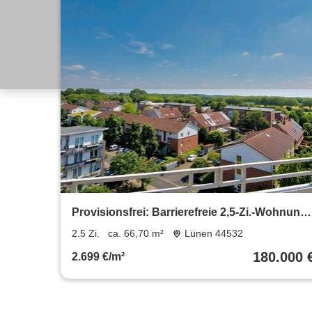
Provisionsfrei: Barrierefreie 2,5-Zi.-Wohnung
mit 20m² Terrasse
2.5 Zi.
ca. 66,70 m²
Lünen 44532
180.000 
2.699 €/m²