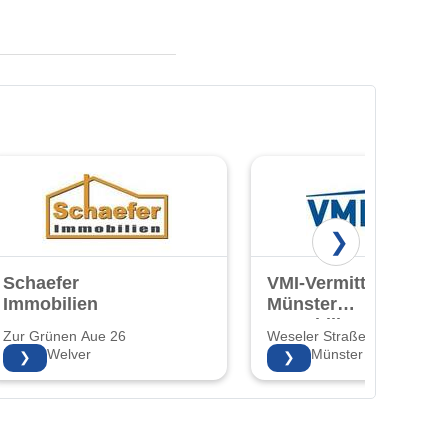
❯
Schaefer
VMI-Vermittlung
Immobilien
Münster
Immobilien GmbH
Zur Grünen Aue 26
Weseler Straße 253
& Co.KG
59514 Welver
48151 Münster
❯
❯