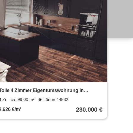
Tolle 4 Zimmer Eigentumswohnung in
Altlünen
4 Zi.
ca. 99,00 m²
Lünen 44532
230.000 €
2.626 €/m²