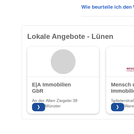
Wie beurteile ich de
Lokale Angebote - Lünen
E|A Immobilien
Mensch 
GbR
Immobil
An der Alten Ziegelei 38
Splieterstra
48157 Münster
48231 Ware
❯
❯