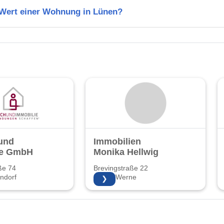
n Wert einer Wohnung in Lünen?
und
Immobilien
ie GmbH
Monika Hellwig
ße 74
Brevingstraße 22
ndorf
59368 Werne
❯