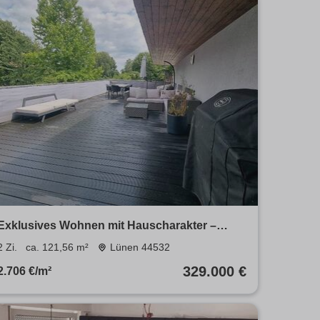
Exklusives Wohnen mit Hauscharakter –
Neubauwohnung mit XXL-Terra
2 Zi.
ca. 121,56 m²
Lünen 44532
329.000 €
2.706 €/m²