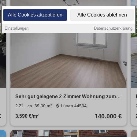
Alle Cookies akzeptieren
Alle Cookies ablehnen
Einstellungen
Datenschutzerklärung
Sehr gut gelegene 2-Zimmer Wohnung zum
Verkaf
2 Zi.
ca. 39,00 m²
Lünen 44534
€
140.000 €
3.590 €/m²