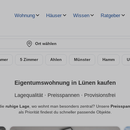
Wohnung
Häuser
Wissen
Ratgeber
Ort wählen
mmer
5 Zimmer
Ahlen
Münster
Hamm
U
Eigentumswohnung in Lünen kaufen
Lagequalität · Preisspannen · Provisionsfrei
die
ruhige Lage
, wo wohnt man besonders zentral? Unsere
Preisspa
als Priorität findest du schneller passende Objekte.