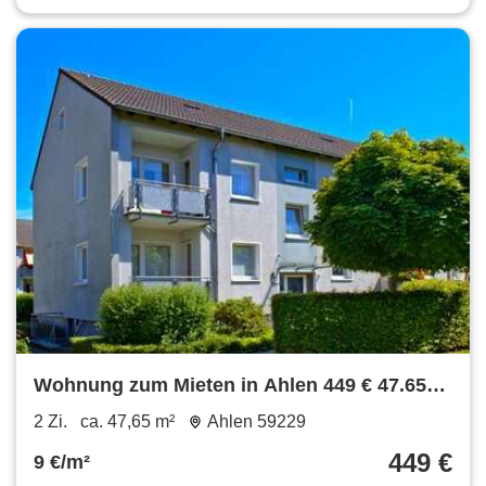
Wohnung zum Mieten in Ahlen 449 € 47.65
m²
2 Zi.
ca. 47,65 m²
Ahlen 59229
449 €
9 €/m²