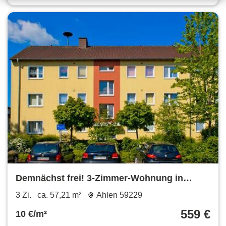
Demnächst frei! 3-Zimmer-Wohnung in
Ahlen Ahlen
3 Zi.
ca. 57,21 m²
Ahlen 59229
559 €
10 €/m²