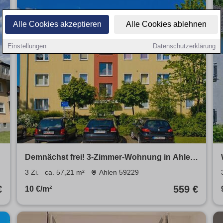
Alle Cookies akzeptieren
Alle Cookies ablehnen
Einstellungen
Datenschutzerklärung
Demnächst frei! 3-Zimmer-Wohnung in Ahlen
Ahlen
3 Zi.
ca. 57,21 m²
Ahlen 59229
€
559 €
10 €/m²