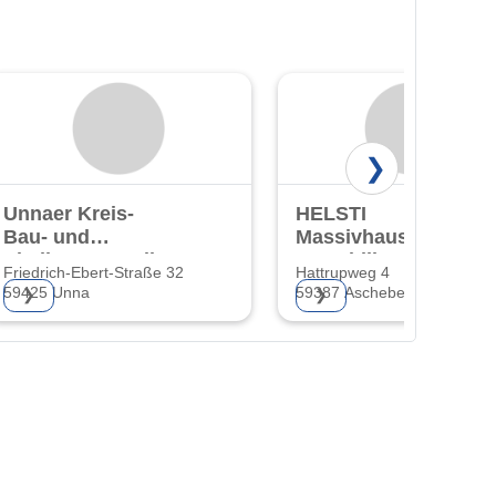
❯
Unnaer Kreis-
HELSTI
Bau- und
Massivhaus- und
Siedlungsgesellschaft
Immobilien GmbH
Friedrich-Ebert-Straße 32
Hattrupweg 4
mbH
59425 Unna
59387 Ascheberg
❯
❯