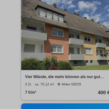
Vier Wände, die mehr können als nur gut
aussehen.
3 Zi.
ca. 75,12 m²
Ahlen 59229
400 
7 €/m²