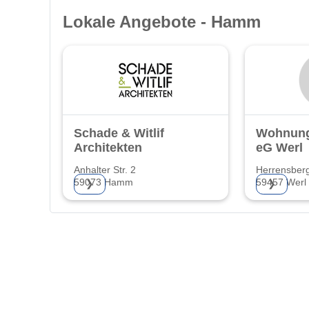
Lokale Angebote - Hamm
Schade & Witlif
Wohnung
Architekten
eG Werl
Anhalter Str. 2
Herrensber
59073 Hamm
59457 Werl
❯
❯