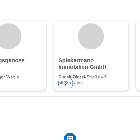
sgenossenschaft
Spiekermann
Immobilien GmbH
ger Weg 4
Rudolf-Diesel-Straße 43
59425 Unna
❯