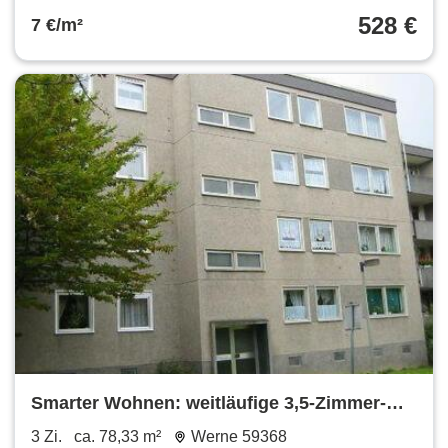
528 €
7 €/m²
Smarter Wohnen: weitläufige 3,5-Zimmer-
Wohnung
3 Zi.
ca. 78,33 m²
Werne 59368