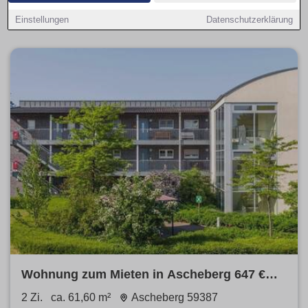
(Kaltmiete), Hinweise zu Nebenkosten und filtern
provisionsfrei, Balkon, Parkplatz oder Haustiere erlaubt.
Einstellungen
Datenschutzerklärung
Wohnung zum Mieten in Ascheberg 647 €
61.6 m²
2 Zi.
ca. 61,60 m²
Ascheberg 59387