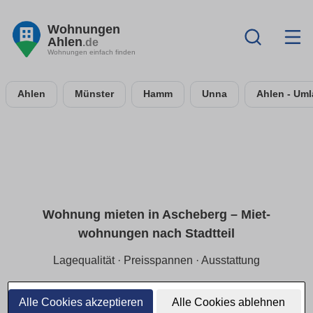
Wohnungen
Ahlen
.de
Wohnungen einfach finden
Ahlen
Münster
Hamm
Unna
Ahlen - Um
Wohnung mieten in Ascheberg – Miet­
wohnungen nach Stadtteil
Lagequalität · Preisspannen · Ausstattung
Finde Mietwohnungen in Ascheberg gezielt nach Stadtteil
und ruhiger Lage. Wir zeigen aktuelle Preisspannen
Alle Cookies akzeptieren
Alle Cookies ablehnen