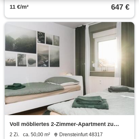
647 €
11 €/m²
Voll möbliertes 2-Zimmer-Apartment zu
vermieten
2 Zi.
ca. 50,00 m²
Drensteinfurt 48317