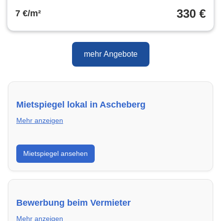
330 €
7 €/m²
mehr Angebote
Mietspiegel lokal in Ascheberg
Mehr anzeigen
Erhalte einen Überblick über die aktuellen Mietpreise
Mietspiegel ansehen
regional in Ascheberg. So weißt du genau, welche
Miete fair ist und wo sich ein Vergleich lohnt.
Bewerbung beim Vermieter
Mehr anzeigen