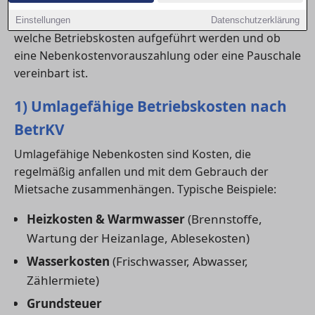
Wer eine neue
wohnung in Ahlen
anmietet, sollte
schon beim Abschluss des Mietvertrags prüfen,
Einstellungen
Datenschutzerklärung
welche Betriebskosten aufgeführt werden und ob
eine Nebenkostenvorauszahlung oder eine Pauschale
vereinbart ist.
1) Umlagefähige Betriebskosten nach
BetrKV
Umlagefähige Nebenkosten sind Kosten, die
regelmäßig anfallen und mit dem Gebrauch der
Mietsache zusammenhängen. Typische Beispiele:
Heizkosten & Warmwasser
(Brennstoffe,
Wartung der Heizanlage, Ablesekosten)
Wasserkosten
(Frischwasser, Abwasser,
Zählermiete)
Grundsteuer