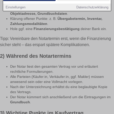
vor dem Termin
muss er dir vorliegen.
Einstellungen
Datenschutzerklärung
Vergleiche Angaben mit dem Exposé:
Kaufpreis,
Objektadresse, Grundbuchdaten
.
Klärung offener Punkte: z. B.
Übergabetermin, Inventar,
Zahlungsmodalitäten
.
Hole ggf. eine
Finanzierungsbestätigung
deiner Bank ein.
Tipp: Vereinbare den Notartermin erst, wenn die Finanzierung
sicher steht – das erspart spätere Komplikationen.
2) Während des Notartermins
Der Notar liest den gesamten Vertrag vor und erläutert
rechtliche Formulierungen.
Alle Parteien (Käufer:in, Verkäufer:in, ggf. Makler) müssen
anwesend sein oder eine Vollmacht vorlegen.
Nach der Unterzeichnung erhältst du eine beglaubigte Kopie
des Vertrags.
Der Notar kümmert sich anschließend um die Eintragungen im
Grundbuch
.
3) Wichtige Punkte im Kaufvertrag